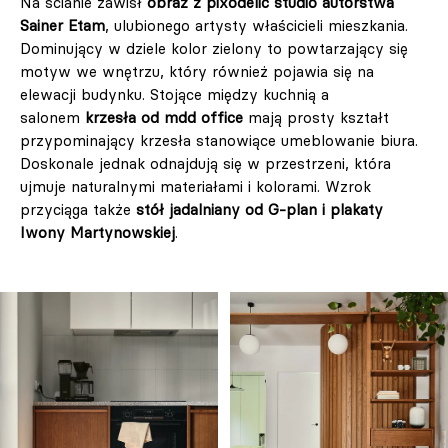
Na ścianie zawisł
obraz z pixodelic studio autorstwa
Sainer Etam
, ulubionego artysty właścicieli mieszkania.
Dominujący w dziele kolor zielony to powtarzający się
motyw we wnętrzu, który również pojawia się na
elewacji budynku. Stojące między kuchnią a
salonem
krzesła od mdd office
mają prosty kształt
przypominający krzesła stanowiące umeblowanie biura.
Doskonale jednak odnajdują się w przestrzeni, która
ujmuje naturalnymi materiałami i kolorami. Wzrok
przyciąga także
stół jadalniany od G-plan i plakaty
Iwony Martynowskiej
.