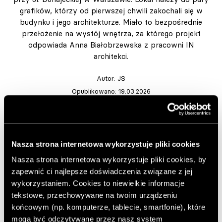
grafików, którzy od pierwszej chwili zakochali się w
budynku i jego architekturze. Miało to bezpośrednie
przełożenie na wystój wnętrza, za którego projekt
odpowiada Anna Białobrzewska z pracowni IN
architekci.
Autor:
JS
Opublikowano: 19.03.2026
Zdjęcia: Tomo Yarmush
https://inarchitekci.pl/
Dekorimeble.pl
Nasza strona internetowa wykorzystuje pliki cookies
Dodaj do ulubionych artykułów
Nasza strona internetowa wykorzystuje pliki cookies, by
zapewnić ci najlepsze doświadczenia związane z jej
wykorzystaniem. Cookies to niewielkie informacje
Projektantka wnętrz aranżacją wnętrza postanowiła
tekstowe, przechowywane na twoim urządzeniu
nawiązać do wyjątkowego, modernistycznego stylu
końcowym (np. komputerze, tablecie, smartfonie), które
budynku
. Oprócz tego głównym założeniem projektu
mogą być odczytywane przez nasz system