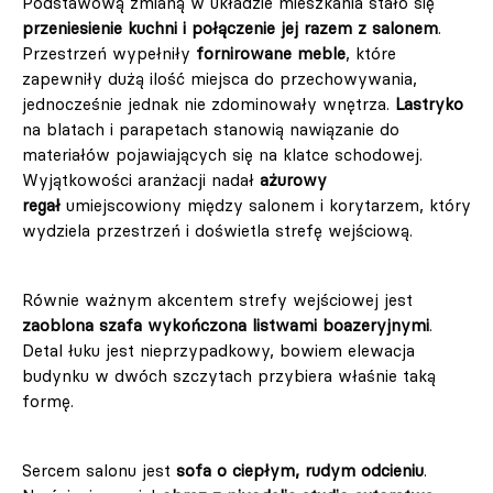
Podstawową zmianą w układzie mieszkania stało się
przeniesienie kuchni i połączenie jej razem z salonem
.
Przestrzeń wypełniły
fornirowane meble
, które
zapewniły dużą ilość miejsca do przechowywania,
jednocześnie jednak nie zdominowały wnętrza.
Lastryko
na blatach i parapetach stanowią nawiązanie do
materiałów pojawiających się na klatce schodowej.
Wyjątkowości aranżacji nadał
ażurowy
regał
umiejscowiony między salonem i korytarzem, który
wydziela przestrzeń i doświetla strefę wejściową.
Równie ważnym akcentem strefy wejściowej jest
zaoblona szafa wykończona listwami boazeryjnymi
.
Detal łuku jest nieprzypadkowy, bowiem elewacja
budynku w dwóch szczytach przybiera właśnie taką
formę.
Sercem salonu jest
sofa o ciepłym, rudym odcieniu
.