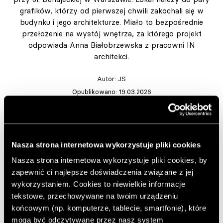
grafików, którzy od pierwszej chwili zakochali się w
budynku i jego architekturze. Miało to bezpośrednie
przełożenie na wystój wnętrza, za którego projekt
odpowiada Anna Białobrzewska z pracowni IN
architekci.
Autor:
JS
Opublikowano: 19.03.2026
Zdjęcia: Tomo Yarmush
https://inarchitekci.pl/
Dekorimeble.pl
Nasza strona internetowa wykorzystuje pliki cookies
Dodaj do ulubionych artykułów
Nasza strona internetowa wykorzystuje pliki cookies, by
zapewnić ci najlepsze doświadczenia związane z jej
wykorzystaniem. Cookies to niewielkie informacje
Projektantka wnętrz aranżacją wnętrza postanowiła
tekstowe, przechowywane na twoim urządzeniu
nawiązać do wyjątkowego, modernistycznego stylu
końcowym (np. komputerze, tablecie, smartfonie), które
budynku
. Oprócz tego głównym założeniem projektu
mogą być odczytywane przez nasz system