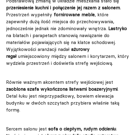
Podstawową zmianą w układzie mieszkania stało się
przeniesienie kuchni i połączenie jej razem z salonem
.
Przestrzeń wypełniły
fornirowane meble
, które
zapewniły dużą ilość miejsca do przechowywania,
jednocześnie jednak nie zdominowały wnętrza.
Lastryko
na blatach i parapetach stanowią nawiązanie do
materiałów pojawiających się na klatce schodowej.
Wyjątkowości aranżacji nadał
ażurowy
regał
umiejscowiony między salonem i korytarzem, który
wydziela przestrzeń i doświetla strefę wejściową.
Równie ważnym akcentem strefy wejściowej jest
zaoblona szafa wykończona listwami boazeryjnymi
.
Detal łuku jest nieprzypadkowy, bowiem elewacja
budynku w dwóch szczytach przybiera właśnie taką
formę.
Sercem salonu jest
sofa o ciepłym, rudym odcieniu
.