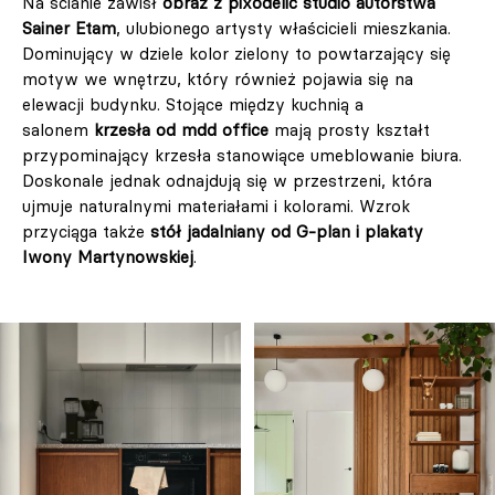
Na ścianie zawisł
obraz z pixodelic studio autorstwa
Sainer Etam
, ulubionego artysty właścicieli mieszkania.
Dominujący w dziele kolor zielony to powtarzający się
motyw we wnętrzu, który również pojawia się na
elewacji budynku. Stojące między kuchnią a
salonem
krzesła od mdd office
mają prosty kształt
przypominający krzesła stanowiące umeblowanie biura.
Doskonale jednak odnajdują się w przestrzeni, która
ujmuje naturalnymi materiałami i kolorami. Wzrok
przyciąga także
stół jadalniany od G-plan i plakaty
Iwony Martynowskiej
.