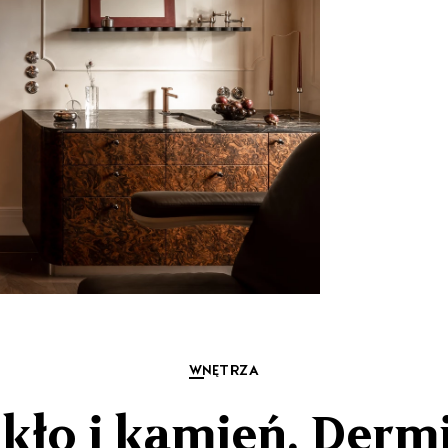
WNĘTRZA
zkło i kamień. Dermi