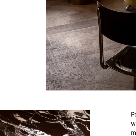
P
w
m