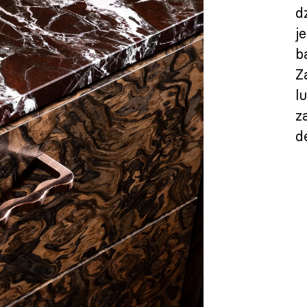
d
j
b
Z
l
z
d