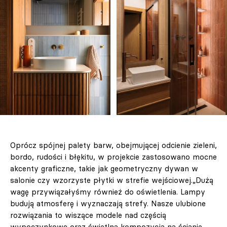
Oprócz spójnej palety barw, obejmującej odcienie zieleni,
bordo, rudości i błękitu, w projekcie zastosowano mocne
akcenty graficzne, takie jak geometryczny dywan w
salonie czy wzorzyste płytki w strefie wejściowej.„Dużą
wagę przywiązałyśmy również do oświetlenia. Lampy
budują atmosferę i wyznaczają strefy. Nasze ulubione
rozwiązania to wiszące modele nad częścią
wypoczynkową oraz świetlna kompozycja na ścianie