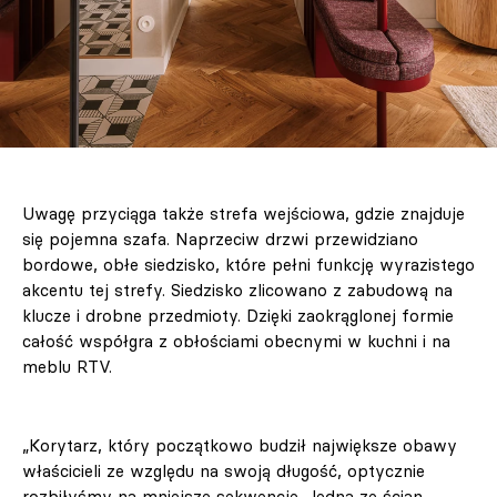
Uwagę przyciąga także strefa wejściowa, gdzie znajduje
się pojemna szafa. Naprzeciw drzwi przewidziano
bordowe, obłe siedzisko, które pełni funkcję wyrazistego
akcentu tej strefy. Siedzisko zlicowano z zabudową na
klucze i drobne przedmioty. Dzięki zaokrąglonej formie
całość współgra z obłościami obecnymi w kuchni i na
meblu RTV.
„Korytarz, który początkowo budził największe obawy
właścicieli ze względu na swoją długość, optycznie
rozbiłyśmy na mniejsze sekwencje. Jedna ze ścian