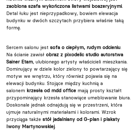
zaoblona szafa wykończona listwami boazeryjnymi
.
Detal łuku jest nieprzypadkowy, bowiem elewacja
budynku w dwóch szczytach przybiera właśnie taką
formę.
Sercem salonu jest
sofa o ciepłym, rudym odcieniu
.
Na ścianie zawisł
obraz z pixodelic studio autorstwa
Sainer Etam
, ulubionego artysty właścicieli mieszkania.
Dominujący w dziele kolor zielony to powtarzający się
motyw we wnętrzu, który również pojawia się na
elewacji budynku. Stojące między kuchnią a
salonem
krzesła od mdd office
mają prosty kształt
przypominający krzesła stanowiące umeblowanie biura.
Doskonale jednak odnajdują się w przestrzeni, która
ujmuje naturalnymi materiałami i kolorami. Wzrok
przyciąga także
stół jadalniany od G-plan i plakaty
Iwony Martynowskiej
.