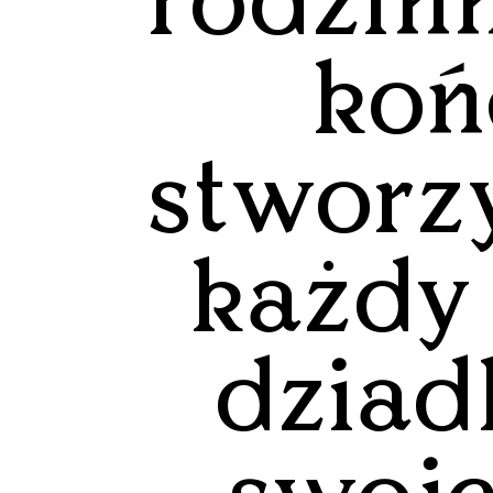
rodzin
koń
stworz
każdy 
dziad