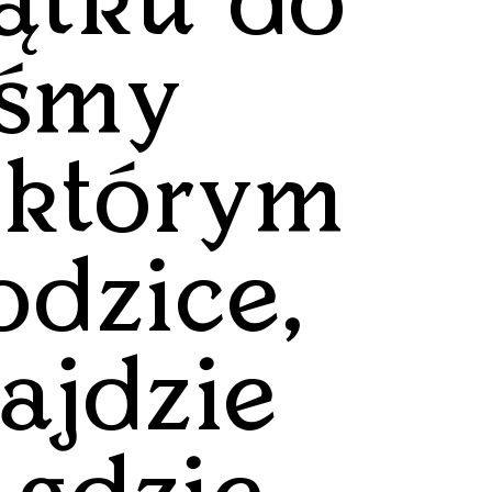
ątku do
iśmy
 którym
odzice,
ajdzie