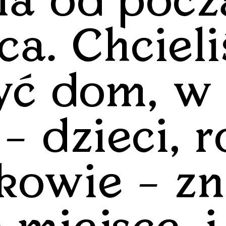
na od pocz
ca. Chciel
yć dom, w
– dzieci, r
kowie – zn