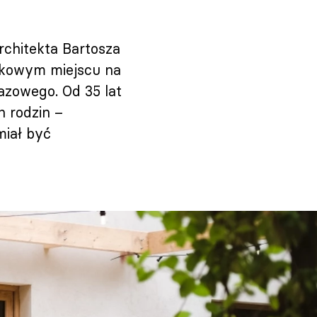
rchitekta Bartosza
ątkowym miejscu na
azowego. Od 35 lat
h rodzin –
miał być