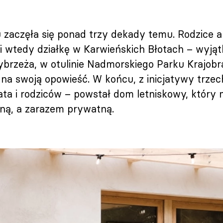
 zaczęła się ponad trzy dekady temu. Rodzice a
ili wtedy działkę w Karwieńskich Błotach – wyj
ybrzeża, w otulinie Nadmorskiego Parku Krajobr
 na swoją opowieść. W końcu, z inicjatywy trzec
rata i rodziców – powstał dom letniskowy, który 
lną, a zarazem prywatną.