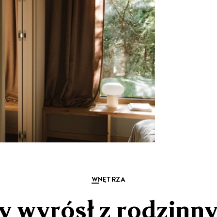
WNĘTRZA
y wyrósł z rodzinn