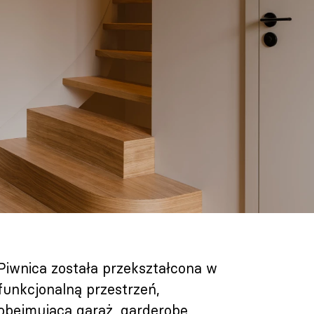
Piwnica została przekształcona w
funkcjonalną przestrzeń,
obejmującą garaż, garderobę,