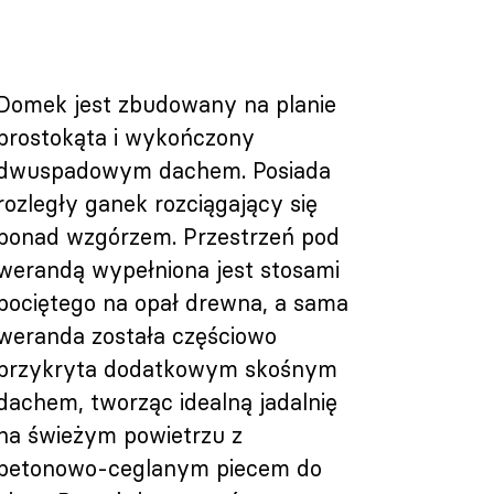
Domek jest zbudowany na planie
prostokąta i wykończony
dwuspadowym dachem. Posiada
rozległy ganek rozciągający się
ponad wzgórzem. Przestrzeń pod
werandą wypełniona jest stosami
pociętego na opał drewna, a sama
weranda została częściowo
przykryta dodatkowym skośnym
dachem, tworząc idealną jadalnię
na świeżym powietrzu z
betonowo-ceglanym piecem do