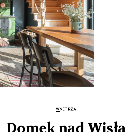
WNĘTRZA
Domek nad Wisłą