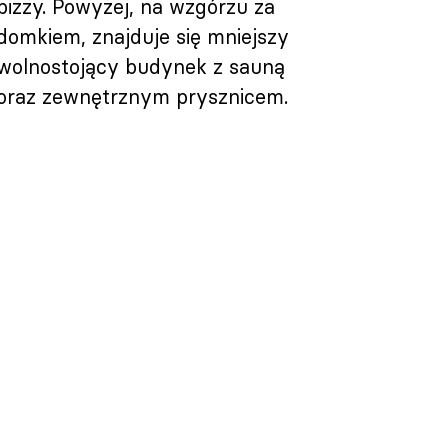
pizzy. Powyżej, na wzgórzu za
domkiem, znajduje się mniejszy
wolnostojący budynek z sauną
oraz zewnętrznym prysznicem.