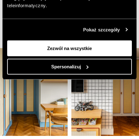
sprzyjających odpoczynkowi, ale bawialnia ożywa
teleinformatyczny.
intensywniejszymi kolorami, szufladami, schowkami,
drabinkami i łóżkami piętrowymi z siatkami –
wszystkim, co wspiera rozwój, ruch i wyobraźnię
najmłodszych domowników.
Pokaż szczegóły
Zezwól na wszystkie
Spersonalizuj