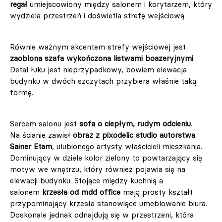
regał
umiejscowiony między salonem i korytarzem, który
wydziela przestrzeń i doświetla strefę wejściową.
Równie ważnym akcentem strefy wejściowej jest
zaoblona szafa wykończona listwami boazeryjnymi
.
Detal łuku jest nieprzypadkowy, bowiem elewacja
budynku w dwóch szczytach przybiera właśnie taką
formę.
Sercem salonu jest
sofa o ciepłym, rudym odcieniu
.
Na ścianie zawisł
obraz z pixodelic studio autorstwa
Sainer Etam
, ulubionego artysty właścicieli mieszkania.
Dominujący w dziele kolor zielony to powtarzający się
motyw we wnętrzu, który również pojawia się na
elewacji budynku. Stojące między kuchnią a
salonem
krzesła od mdd office
mają prosty kształt
przypominający krzesła stanowiące umeblowanie biura.
Doskonale jednak odnajdują się w przestrzeni, która