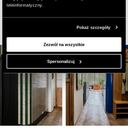
garderobę, a przestrzeń holu ożywiają ręcznie wykonane
teleinformatyczny.
włoskie lampy ze szkła Murano w formie cukierków
„Candy”. Przy wejściu zachowano oryginalną stolarkę z
thonetowskimi wieszakami – detal przywołujący ducha
Pokaż szczegóły
dawnych lat.
Zezwól na wszystkie
Spersonalizuj