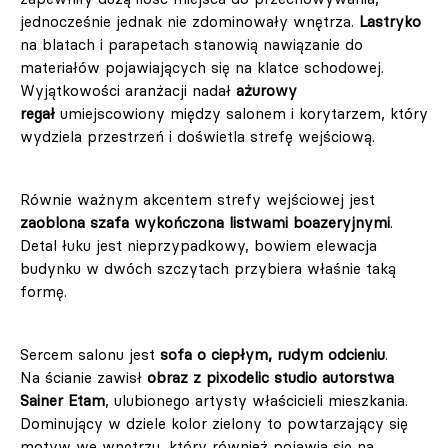
jednocześnie jednak nie zdominowały wnętrza.
Lastryko
na blatach i parapetach stanowią nawiązanie do
materiałów pojawiających się na klatce schodowej.
Wyjątkowości aranżacji nadał
ażurowy
regał
umiejscowiony między salonem i korytarzem, który
wydziela przestrzeń i doświetla strefę wejściową.
Równie ważnym akcentem strefy wejściowej jest
zaoblona szafa wykończona listwami boazeryjnymi
.
Detal łuku jest nieprzypadkowy, bowiem elewacja
budynku w dwóch szczytach przybiera właśnie taką
formę.
Sercem salonu jest
sofa o ciepłym, rudym odcieniu
.
Na ścianie zawisł
obraz z pixodelic studio autorstwa
Sainer Etam
, ulubionego artysty właścicieli mieszkania.
Dominujący w dziele kolor zielony to powtarzający się
motyw we wnętrzu, który również pojawia się na