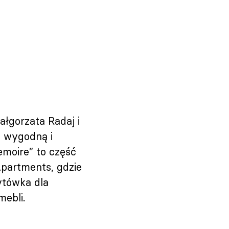
łgorzata Radaj i
i wygodną i
moire” to część
Apartments, gdzie
ytówka dla
mebli.