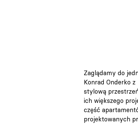
Zaglądamy do jedn
Konrad Onderko z 
stylową przestrze
ich większego proj
część apartamentów
projektowanych prz