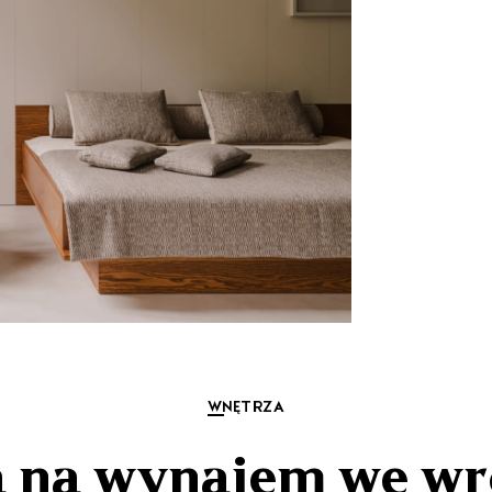
WNĘTRZA
 na wynajem we wr