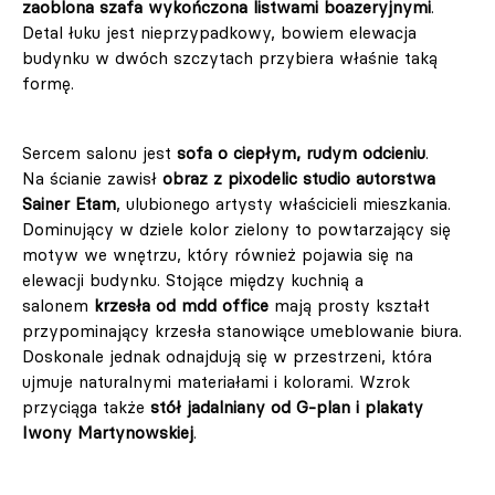
zaoblona szafa wykończona listwami boazeryjnymi
.
Detal łuku jest nieprzypadkowy, bowiem elewacja
budynku w dwóch szczytach przybiera właśnie taką
formę.
Sercem salonu jest
sofa o ciepłym, rudym odcieniu
.
Na ścianie zawisł
obraz z pixodelic studio autorstwa
Sainer Etam
, ulubionego artysty właścicieli mieszkania.
Dominujący w dziele kolor zielony to powtarzający się
motyw we wnętrzu, który również pojawia się na
elewacji budynku. Stojące między kuchnią a
salonem
krzesła od mdd office
mają prosty kształt
przypominający krzesła stanowiące umeblowanie biura.
Doskonale jednak odnajdują się w przestrzeni, która
ujmuje naturalnymi materiałami i kolorami. Wzrok
przyciąga także
stół jadalniany od G-plan i plakaty
Iwony Martynowskiej
.