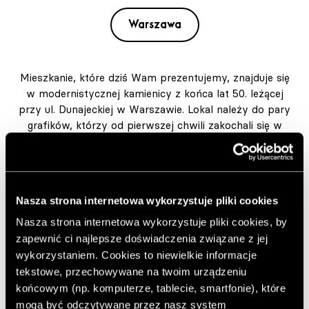
Warszawa
Mieszkanie, które dziś Wam prezentujemy, znajduje się
w modernistycznej kamienicy z końca lat 50. leżącej
przy ul. Dunajeckiej w Warszawie. Lokal należy do pary
grafików, którzy od pierwszej chwili zakochali się w
budynku i jego architekturze. Miało to bezpośrednie
przełożenie na wystój wnętrza, za którego projekt
odpowiada Anna Białobrzewska z pracowni IN
architekci.
Nasza strona internetowa wykorzystuje pliki cookies
Autor:
JS
Nasza strona internetowa wykorzystuje pliki cookies, by
Opublikowano: 19.03.2026
zapewnić ci najlepsze doświadczenia związane z jej
wykorzystaniem. Cookies to niewielkie informacje
Zdjęcia: Tomo Yarmush
tekstowe, przechowywane na twoim urządzeniu
https://inarchitekci.pl/
końcowym (np. komputerze, tablecie, smartfonie), które
Dekorimeble.pl
mogą być odczytywane przez nasz system