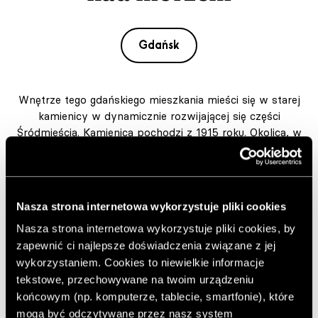
Gdańsk
Wnętrze tego gdańskiego mieszkania mieści się w starej
kamienicy w dynamicznie rozwijającej się części
Śródmieścia. Kamienica pochodzi z 1915 roku. Okolica, w
której jest usytuowana, powoli staje się renomowaną
dzielnicą Trójmiasta oddaloną od serca Głównego Miasta
jedynie o kilka minut. Autorką projektu jest Roksana
Dobrzyńska z NOR studio.
Nasza strona internetowa wykorzystuje pliki cookies
Nasza strona internetowa wykorzystuje pliki cookies, by
Autor:
MP
zapewnić ci najlepsze doświadczenia związane z jej
Opublikowano: 17.03.2026
wykorzystaniem. Cookies to niewielkie informacje
Zdjęcia: Magdalena Łojewska
tekstowe, przechowywane na twoim urządzeniu
Projekt: NOR studio
końcowym (np. komputerze, tablecie, smartfonie), które
mogą być odczytywane przez nasz system