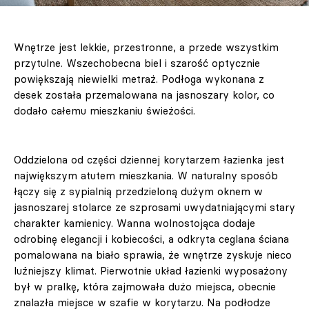
Wnętrze jest lekkie, przestronne, a przede wszystkim
przytulne. Wszechobecna biel i szarość optycznie
powiększają niewielki metraż. Podłoga wykonana z
desek została przemalowana na jasnoszary kolor, co
dodało całemu mieszkaniu świeżości.
Oddzielona od części dziennej korytarzem łazienka jest
największym atutem mieszkania. W naturalny sposób
łączy się z sypialnią przedzieloną dużym oknem w
jasnoszarej stolarce ze szprosami uwydatniającymi stary
charakter kamienicy. Wanna wolnostojąca dodaje
odrobinę elegancji i kobiecości, a odkryta ceglana ściana
pomalowana na biało sprawia, że wnętrze zyskuje nieco
luźniejszy klimat. Pierwotnie układ łazienki wyposażony
był w pralkę, która zajmowała dużo miejsca, obecnie
znalazła miejsce w szafie w korytarzu. Na podłodze