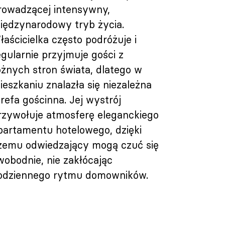
rowadzącej intensywny,
iędzynarodowy tryb życia.
łaścicielka często podróżuje i
egularnie przyjmuje gości z
óżnych stron świata, dlatego w
ieszkaniu znalazła się niezależna
trefa gościnna. Jej wystrój
rzywołuje atmosferę eleganckiego
partamentu hotelowego, dzięki
zemu odwiedzający mogą czuć się
wobodnie, nie zakłócając
odziennego rytmu domowników.