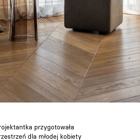
rojektantka przygotowała
rzestrzeń dla młodej kobiety