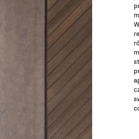
p
m
W
r
r
m
s
p
a
c
s
c