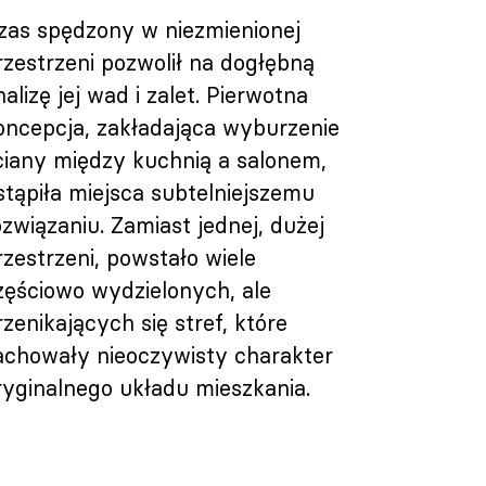
zas spędzony w niezmienionej
rzestrzeni pozwolił na dogłębną
nalizę jej wad i zalet. Pierwotna
oncepcja, zakładająca wyburzenie
ciany między kuchnią a salonem,
stąpiła miejsca subtelniejszemu
ozwiązaniu. Zamiast jednej, dużej
rzestrzeni, powstało wiele
zęściowo wydzielonych, ale
rzenikających się stref, które
achowały nieoczywisty charakter
ryginalnego układu mieszkania.