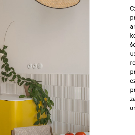
C
p
a
k
ś
u
r
p
c
p
z
o