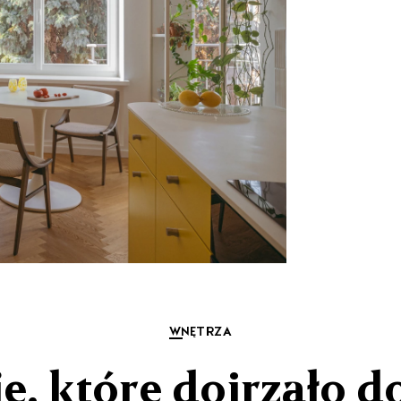
WNĘTRZA
e, które dojrzało d