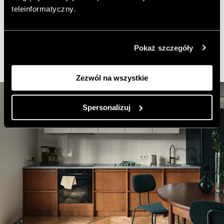
teleinformatyczny.
Projektantka wnętrz aranżacją wnętrza postanowiła
nawiązać do wyjątkowego, modernistycznego stylu
budynku
. Oprócz tego głównym założeniem projektu
Pokaż szczegóły
było użycie
naturalnych materiałów
.
Zezwól na wszystkie
Spersonalizuj