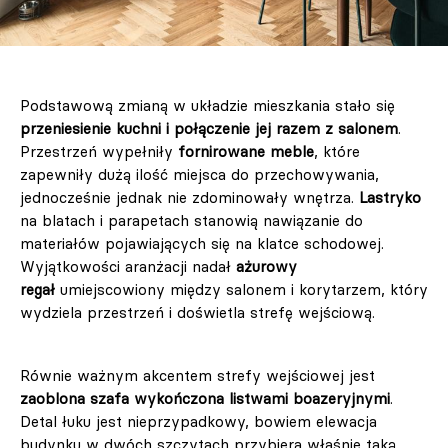
Podstawową zmianą w układzie mieszkania stało się
przeniesienie kuchni i połączenie jej razem z salonem
.
Przestrzeń wypełniły
fornirowane meble
, które
zapewniły dużą ilość miejsca do przechowywania,
jednocześnie jednak nie zdominowały wnętrza.
Lastryko
na blatach i parapetach stanowią nawiązanie do
materiałów pojawiających się na klatce schodowej.
Wyjątkowości aranżacji nadał
ażurowy
regał
umiejscowiony między salonem i korytarzem, który
wydziela przestrzeń i doświetla strefę wejściową.
Równie ważnym akcentem strefy wejściowej jest
zaoblona szafa wykończona listwami boazeryjnymi
.
Detal łuku jest nieprzypadkowy, bowiem elewacja
budynku w dwóch szczytach przybiera właśnie taką