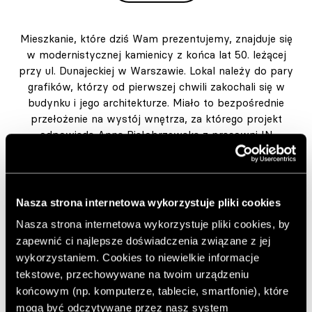
Mieszkanie, które dziś Wam prezentujemy, znajduje się
w modernistycznej kamienicy z końca lat 50. leżącej
przy ul. Dunajeckiej w Warszawie. Lokal należy do pary
grafików, którzy od pierwszej chwili zakochali się w
budynku i jego architekturze. Miało to bezpośrednie
przełożenie na wystój wnętrza, za którego projekt
odpowiada Anna Białobrzewska z pracowni IN
architekci.
Autor:
JS
Opublikowano: 19.03.2026
Nasza strona internetowa wykorzystuje pliki cookies
Zdjęcia: Tomo Yarmush
Nasza strona internetowa wykorzystuje pliki cookies, by
https://inarchitekci.pl/
zapewnić ci najlepsze doświadczenia związane z jej
Dekorimeble.pl
wykorzystaniem. Cookies to niewielkie informacje
tekstowe, przechowywane na twoim urządzeniu
Dodaj do ulubionych artykułów
końcowym (np. komputerze, tablecie, smartfonie), które
mogą być odczytywane przez nasz system