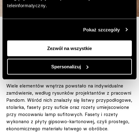
teleinformatyczny.
Pokaż szczegóły
Domowe ciepło zapewniają wnętrzu lampy z
papierowymi i mlecznoszklanymi kloszami, emitujące
Zezwól na wszystkie
miękkie światło. Kompozycję wzbogacają również
rozmieszczone na ścianach grafiki autorstwa właścicielki
mieszkania, graficzki Julii Sokólskiej (
@juliafiska
).
Spersonalizuj
Wiele elementów wnętrza powstało na indywidualne
zamówienie, według rysunków projektantów z pracowni
Pandom. Wśród nich znalazły się listwy przypodłogowe,
stolarka, fasety przy suficie oraz rozety umiejscowione
przy mocowaniu lamp sufitowych. Fasety i rozety
wykonano z płyty gipsowo-kartonowej, czyli prostego,
ekonomicznego materiału łatwego w obróbce.