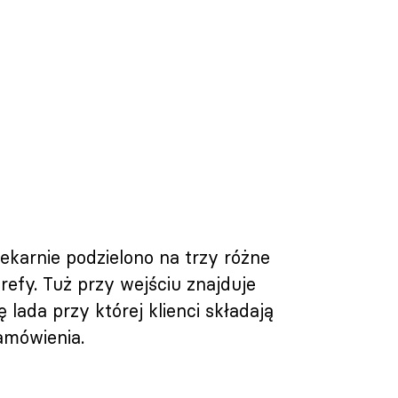
iekarnie podzielono na trzy różne
trefy. Tuż przy wejściu znajduje
ię lada przy której klienci składają
amówienia.