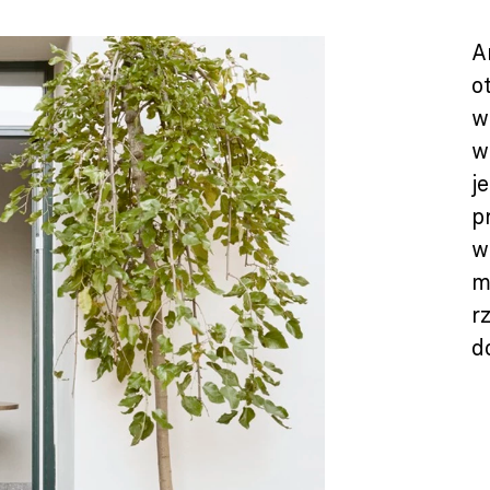
A
o
w
w
j
p
w
m
r
d