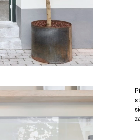
P
s
s
z