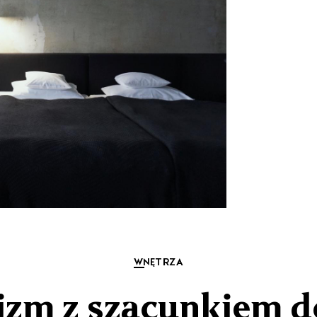
WNĘTRZA
zm z szacunkiem do