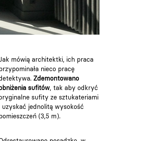
Jak mówią architektki, ich praca
przypominała nieco pracę
detektywa.
Zdemontowano
obniżenia sufitów
, tak aby odkryć
oryginalne sufity ze sztukateriami
i uzyskać jednolitą wysokość
pomieszczeń (3,5 m).
Odrestaurowano posadzkę, w