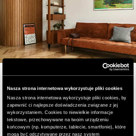
Gra brązów i rudości
Nasza strona internetowa wykorzystuje pliki cookies
Nasza strona internetowa wykorzystuje pliki cookies, by
zapewnić ci najlepsze doświadczenia związane z jej
Warszawa
wykorzystaniem. Cookies to niewielkie informacje
tekstowe, przechowywane na twoim urządzeniu
końcowym (np. komputerze, tablecie, smartfonie), które
Mieszkanie, które dziś Wam prezentujemy, znajduje się
mogą być odczytywane przez nasz system
w modernistycznej kamienicy z końca lat 50. leżącej