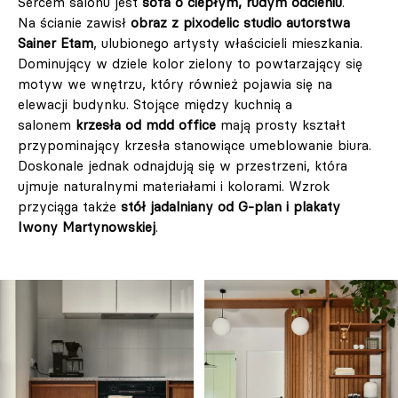
Sercem salonu jest
sofa o ciepłym, rudym odcieniu
.
Na ścianie zawisł
obraz z pixodelic studio autorstwa
Sainer Etam
, ulubionego artysty właścicieli mieszkania.
Dominujący w dziele kolor zielony to powtarzający się
motyw we wnętrzu, który również pojawia się na
elewacji budynku. Stojące między kuchnią a
salonem
krzesła od mdd office
mają prosty kształt
przypominający krzesła stanowiące umeblowanie biura.
Doskonale jednak odnajdują się w przestrzeni, która
ujmuje naturalnymi materiałami i kolorami. Wzrok
przyciąga także
stół jadalniany od G-plan i plakaty
Iwony Martynowskiej
.