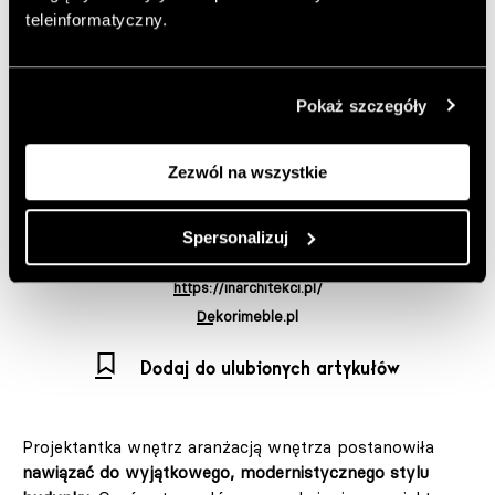
teleinformatyczny.
przy ul. Dunajeckiej w Warszawie. Lokal należy do pary
grafików, którzy od pierwszej chwili zakochali się w
budynku i jego architekturze. Miało to bezpośrednie
przełożenie na wystój wnętrza, za którego projekt
Pokaż szczegóły
odpowiada Anna Białobrzewska z pracowni IN
architekci.
Zezwól na wszystkie
Autor:
JS
Opublikowano: 19.03.2026
Spersonalizuj
Zdjęcia: Tomo Yarmush
https://inarchitekci.pl/
Dekorimeble.pl
Dodaj do ulubionych artykułów
Projektantka wnętrz aranżacją wnętrza postanowiła
nawiązać do wyjątkowego, modernistycznego stylu