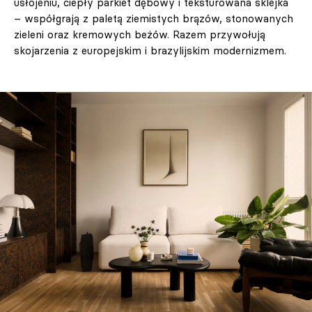
usłojeniu, ciepły parkiet dębowy i teksturowana sklejka
– współgrają z paletą ziemistych brązów, stonowanych
zieleni oraz kremowych beżów. Razem przywołują
skojarzenia z europejskim i brazylijskim modernizmem.