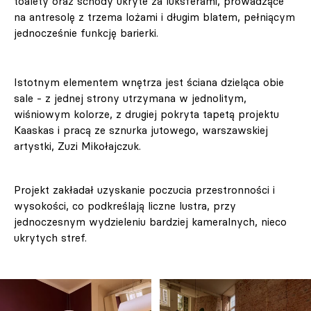
toalety oraz schody ukryte za luksferami, prowadzące
na antresolę z trzema lożami i długim blatem, pełniącym
jednocześnie funkcję barierki.
Istotnym elementem wnętrza jest ściana dzieląca obie
sale - z jednej strony utrzymana w jednolitym,
wiśniowym kolorze, z drugiej pokryta tapetą projektu
Kaaskas i pracą ze sznurka jutowego, warszawskiej
artystki, Zuzi Mikołajczuk.
Projekt zakładał uzyskanie poczucia przestronności i
wysokości, co podkreślają liczne lustra, przy
jednoczesnym wydzieleniu bardziej kameralnych, nieco
ukrytych stref.