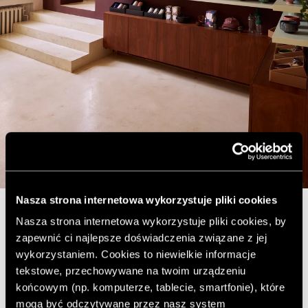
Nasza strona internetowa wykorzystuje pliki cookies
Nasza strona internetowa wykorzystuje pliki cookies, by
W obu salach dominują duże, wiszące lampy,
zapewnić ci najlepsze doświadczenia związane z jej
uzupełnione kinkietami oraz podłużnymi, papierowymi
wykorzystaniem. Cookies to niewielkie informacje
formami nad barem i wspólnym stołem, nawiązującymi
tekstowe, przechowywane na twoim urządzeniu
do estetyki Japonii. Istotną rolę odgrywają również
końcowym (np. komputerze, tablecie, smartfonie), które
naturalne materiały, których charakter zmienia się z
mogą być odczytywane przez nasz system