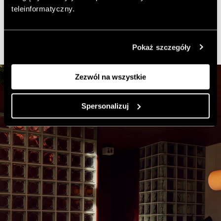
czasem, co szczególnie widoczne jest na powierzchniach
teleinformatyczny.
miedzianych, które stopniowo nabierają patyny.
Pokaż szczegóły
Zezwól na wszystkie
Spersonalizuj