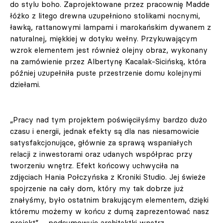
do stylu boho. Zaprojektowane przez pracownię Madde
łóżko z litego drewna uzupełniono stolikami nocnymi,
ławką, rattanowymi lampami i marokańskim dywanem z
naturalnej, miękkiej w dotyku wełny. Przykuwającym
wzrok elementem jest również olejny obraz, wykonany
na zamówienie przez Albertynę Kacalak-Sicińską, która
później uzupełniła puste przestrzenie domu kolejnymi
dziełami.
„Pracy nad tym projektem poświęciłyśmy bardzo dużo
czasu i energii, jednak efekty są dla nas niesamowicie
satysfakcjonujące, głównie za sprawą wspaniałych
relacji z inwestorami oraz udanych współprac przy
tworzeniu wnętrz. Efekt końcowy uchwyciła na
zdjęciach Hania Połczyńska z Kroniki Studio. Jej świeże
spojrzenie na cały dom, który my tak dobrze już
znałyśmy, było ostatnim brakującym elementem, dzięki
któremu możemy w końcu z dumą zaprezentować nasz
projekt” – podsumowują architektki wnętrz.