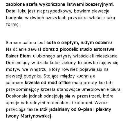
zaoblona szafa wykończona listwami boazeryjnymi
.
Detal łuku jest nieprzypadkowy, bowiem elewacja
budynku w dwóch szczytach przybiera właśnie taką
formę.
Sercem salonu jest
sofa o ciepłym, rudym odcieniu
.
Na ścianie zawisł
obraz z pixodelic studio autorstwa
Sainer Etam
, ulubionego artysty właścicieli mieszkania.
Dominujący w dziele kolor zielony to powtarzający się
motyw we wnętrzu, który również pojawia się na
elewacji budynku. Stojące między kuchnią a
salonem
krzesła od mdd office
mają prosty kształt
przypominający krzesła stanowiące umeblowanie biura.
Doskonale jednak odnajdują się w przestrzeni, która
ujmuje naturalnymi materiałami i kolorami. Wzrok
przyciąga także
stół jadalniany od G-plan i plakaty
Iwony Martynowskiej
.