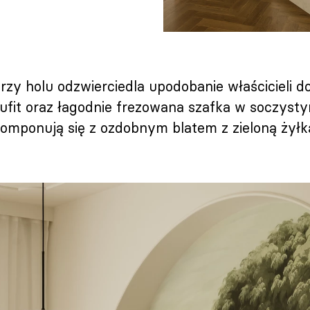
przy holu odzwierciedla upodobanie właścicieli
ufit oraz łagodnie frezowana szafka w soczys
komponują się z ozdobnym blatem z zieloną żyłk