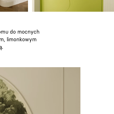
 domu do mocnych
tym, limonkowym
ą.