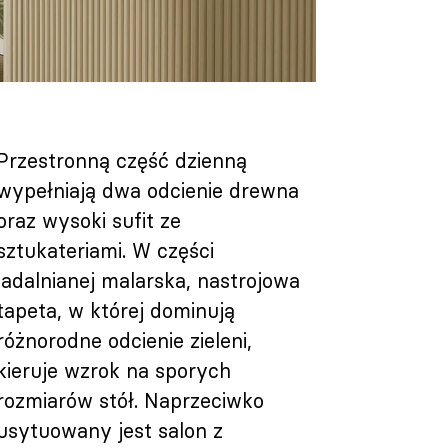
Przestronną część dzienną
wypełniają dwa odcienie drewna
oraz wysoki sufit ze
sztukateriami. W części
jadalnianej malarska, nastrojowa
tapeta, w której dominują
różnorodne odcienie zieleni,
kieruje wzrok na sporych
rozmiarów stół. Naprzeciwko
usytuowany jest salon z