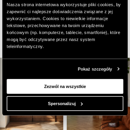
elewacji budynku. Stojące między kuchnią a
Nasza strona internetowa wykorzystuje pliki cookies, by
salonem
krzesła od mdd office
mają prosty kształt
zapewnić ci najlepsze doświadczenia związane z jej
przypominający krzesła stanowiące umeblowanie biura.
wykorzystaniem. Cookies to niewielkie informacje
Doskonale jednak odnajdują się w przestrzeni, która
tekstowe, przechowywane na twoim urządzeniu
ujmuje naturalnymi materiałami i kolorami. Wzrok
końcowym (np. komputerze, tablecie, smartfonie), które
przyciąga także
stół jadalniany od G-plan i plakaty
mogą być odczytywane przez nasz system
Iwony Martynowskiej
.
teleinformatyczny.
Pokaż szczegóły
Zezwól na wszystkie
Spersonalizuj