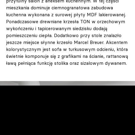
przytulny salon z aneksem kuchennym. W tej części
mieszkania dominuje ciemnogranatowa zabudowa
kuchenna wykonana z surowej płyty MDF lakierowanej.
Ponadczasowe drewniane krzesła TON w orzechowym
wykończeniu i tapicerowanym siedzisku dodają
pomieszczeniu ciepła. Dodatkowo przy stole znalazło
jeszcze miejsce słynne krzesło Marcel Breuer. Akcentem
kolorystycznym jest sofa w turkusowym odcieniu, która
świetnie komponuje się z grafikami na ścianie, rattanową
ławą pełniąca funkcję stolika oraz sizalowym dywanem.