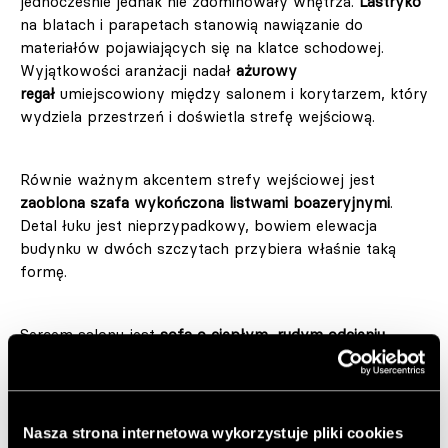
jednocześnie jednak nie zdominowały wnętrza.
Lastryko
na blatach i parapetach stanowią nawiązanie do
materiałów pojawiających się na klatce schodowej.
Wyjątkowości aranżacji nadał
ażurowy
regał
umiejscowiony między salonem i korytarzem, który
wydziela przestrzeń i doświetla strefę wejściową.
Równie ważnym akcentem strefy wejściowej jest
zaoblona szafa wykończona listwami boazeryjnymi
.
Detal łuku jest nieprzypadkowy, bowiem elewacja
budynku w dwóch szczytach przybiera właśnie taką
formę.
Sercem salonu jest
sofa o ciepłym, rudym odcieniu
.
Na ścianie zawisł
obraz z pixodelic studio autorstwa
Sainer Etam
, ulubionego artysty właścicieli mieszkania.
Dominujący w dziele kolor zielony to powtarzający się
motyw we wnętrzu, który również pojawia się na
Nasza strona internetowa wykorzystuje pliki cookies