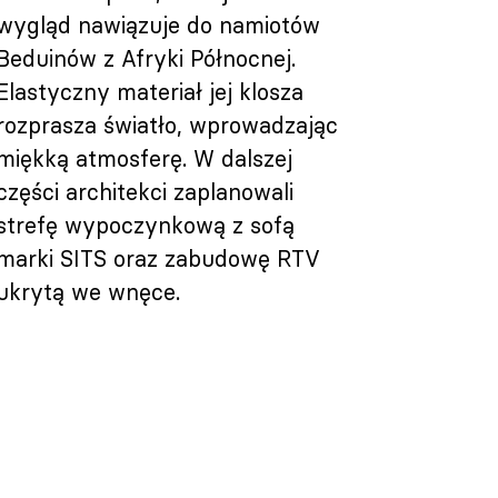
wygląd nawiązuje do namiotów
Beduinów z Afryki Północnej.
Elastyczny materiał jej klosza
rozprasza światło, wprowadzając
miękką atmosferę. W dalszej
części architekci zaplanowali
strefę wypoczynkową z sofą
marki SITS oraz zabudowę RTV
ukrytą we wnęce.