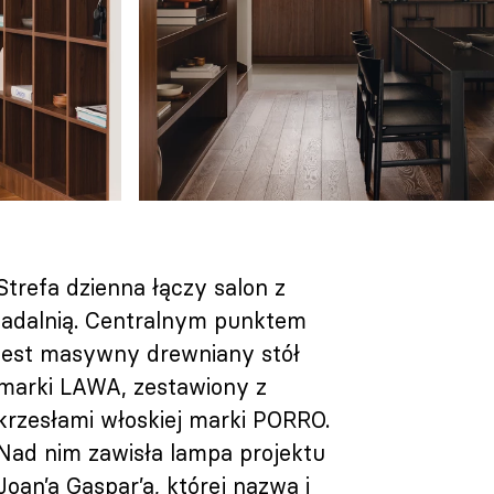
Strefa dzienna łączy salon z
jadalnią. Centralnym punktem
jest masywny drewniany stół
marki LAWA, zestawiony z
krzesłami włoskiej marki PORRO.
Nad nim zawisła lampa projektu
Joan’a Gaspar’a, której nazwa i