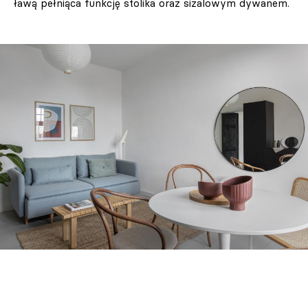
ławą pełniąca funkcję stolika oraz sizalowym dywanem.