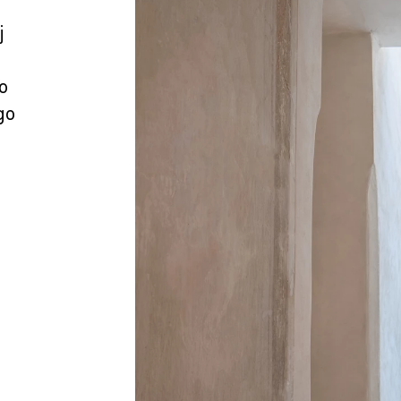
j
o
go