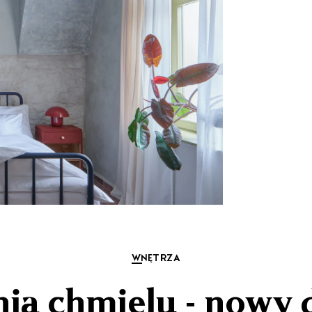
WNĘTRZA
nia chmielu - nowy 