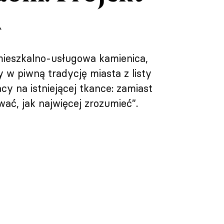
A
mieszkalno‑usługowa kamienica,
 w piwną tradycję miasta z listy
y na istniejącej tkance: zamiast
wać, jak najwięcej zrozumieć”.