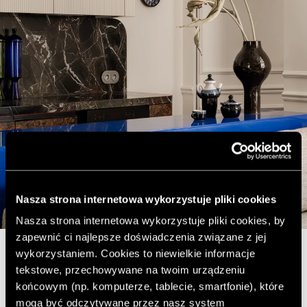
Nasza strona internetowa wykorzystuje pliki cookies
Nasza strona internetowa wykorzystuje pliki cookies, by
zapewnić ci najlepsze doświadczenia związane z jej
wykorzystaniem. Cookies to niewielkie informacje
Za sofą stanęła konsola pełniąca też funkcję stołu-
tekstowe, przechowywane na twoim urządzeniu
bufetu.
Odcień ultramaryny, w dodatku w pełnym
końcowym (np. komputerze, tablecie, smartfonie), które
połysku, miał przełamać stonowaną gamę barw
mogą być odczytywane przez nasz system