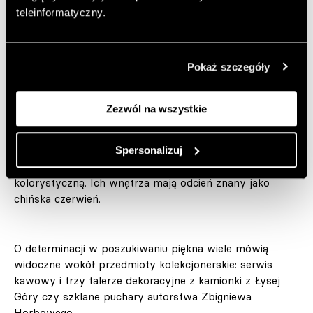
apartamentu
– mówi Piotr Łucyan. Do śniadań czy
teleinformatyczny.
kolacji siada się tu na hokerach polskiej firmy Fameg.
Pokaż szczegóły
Widoczny na frontach kuchennych fornir przywodzi na
myśl czeczotę, jeden z ulubionych materiałów epoki
międzywojennej. Długie tradycje ma też żłobkowanie,
Zezwól na wszystkie
którego rytm wzbogacił jednobarwne drzwiczki szafek
wiszących – nawiązania do długich i bogatych dziejów
Spersonalizuj
wzornictwa to znak rozpoznawczy stylu Piotra Łucyana.
Jednocześnie górne szafki kryją kolejną niespodziankę
kolorystyczną. Ich wnętrza mają odcień znany jako
chińska czerwień.
O determinacji w poszukiwaniu piękna wiele mówią
widoczne wokół przedmioty kolekcjonerskie: serwis
kawowy i trzy talerze dekoracyjne z kamionki z Łysej
Góry czy szklane puchary autorstwa Zbigniewa
Horbowego.