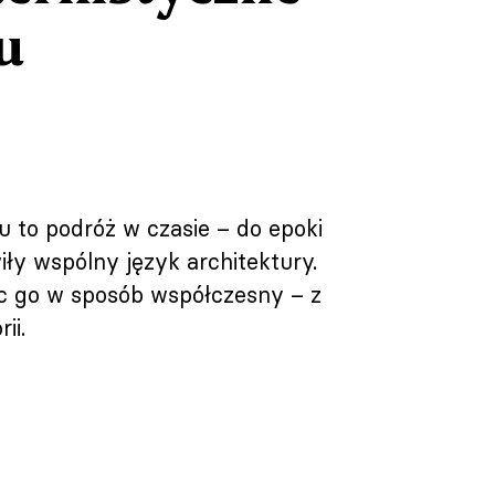
u
u to podróż w czasie – do epoki
ły wspólny język architektury.
ąc go w sposób współczesny – z
ii.