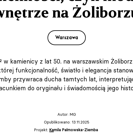
wnętrze na Żoliborz
Warszawa
 w kamienicy z lat 50. na warszawskim Żoliborz
rej funkcjonalność, światło i elegancja stanowi
emby przywraca ducha tamtych lat, interpretuj
acunkiem do oryginału i świadomością jego histor
Autor:
MG
Opublikowano: 13.11.2025
Projekt:
Kamila Palmowska-Ziemba