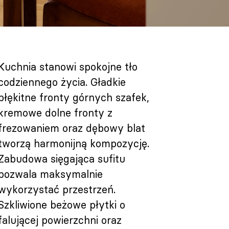
Kuchnia stanowi spokojne tło
codziennego życia. Gładkie
błękitne fronty górnych szafek,
kremowe dolne fronty z
frezowaniem oraz dębowy blat
tworzą harmonijną kompozycję.
Zabudowa sięgająca sufitu
pozwala maksymalnie
wykorzystać przestrzeń.
Szkliwione beżowe płytki o
falującej powierzchni oraz