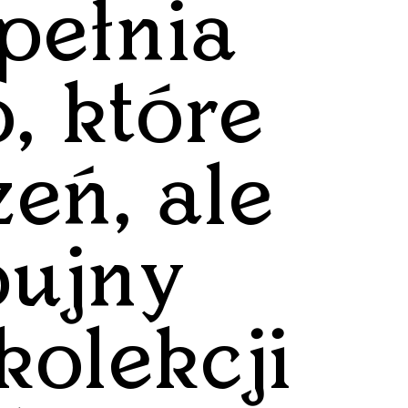
pełnia
, które
zeń, ale
bujny
kolekcji