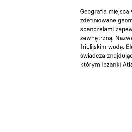
Geografia miejsca 
zdefiniowane geom
spandrelami zapew
zewnętrzną. Nazwa
friulijskim wodę. 
świadczą znajdują
którym leżanki Atl