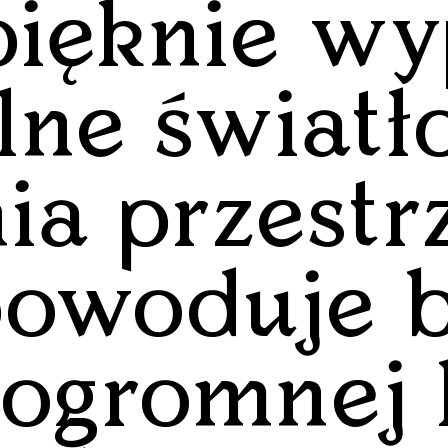
ięknie wy
lne światło
ia przestr
powoduje 
ogromnej 