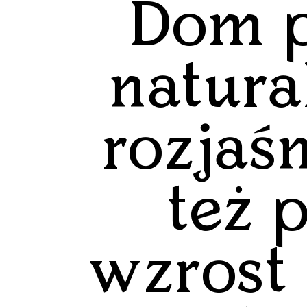
Dom p
natura
rozjaśn
też 
wzrost 