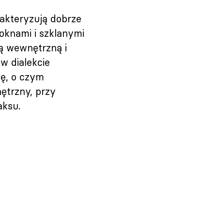
rakteryzują dobrze
oknami i szklanymi
ą wewnętrzną i
w dialekcie
lę, o czym
ętrzny, przy
aksu.