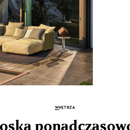
WNĘTRZA
oska ponadczasow