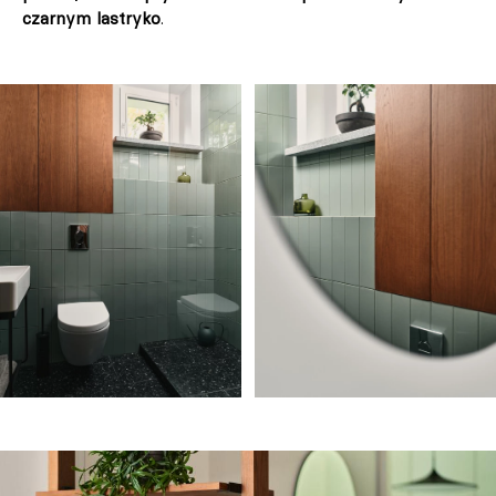
czarnym lastryko
.