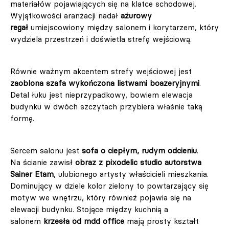
materiałów pojawiających się na klatce schodowej.
Wyjątkowości aranżacji nadał
ażurowy
regał
umiejscowiony między salonem i korytarzem, który
wydziela przestrzeń i doświetla strefę wejściową.
Równie ważnym akcentem strefy wejściowej jest
zaoblona szafa wykończona listwami boazeryjnymi
.
Detal łuku jest nieprzypadkowy, bowiem elewacja
budynku w dwóch szczytach przybiera właśnie taką
formę.
Sercem salonu jest
sofa o ciepłym, rudym odcieniu
.
Na ścianie zawisł
obraz z pixodelic studio autorstwa
Sainer Etam
, ulubionego artysty właścicieli mieszkania.
Dominujący w dziele kolor zielony to powtarzający się
motyw we wnętrzu, który również pojawia się na
elewacji budynku. Stojące między kuchnią a
salonem
krzesła od mdd office
mają prosty kształt