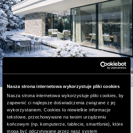
Nasza strona internetowa wykorzystuje pliki cookies
Nasza strona internetowa wykorzystuje pliki cookies, by
zapewnić ci najlepsze doświadczenia związane z jej
Istotnym ograniczeniem, które finalnie stało się
wykorzystaniem. Cookies to niewielkie informacje
inspiracją, był długi i wąski kształt działki. Wielu
tekstowe, przechowywane na twoim urządzeniu
architektów z nim walczy, w tym przypadku
końcowym (np. komputerze, tablecie, smartfonie), które
postanowiono tę opcję wykorzystać. Uporządkowano
mogą być odczytywane przez nasz system
przestrzeń wzdłuż osi domu i zbudowano sekwencję