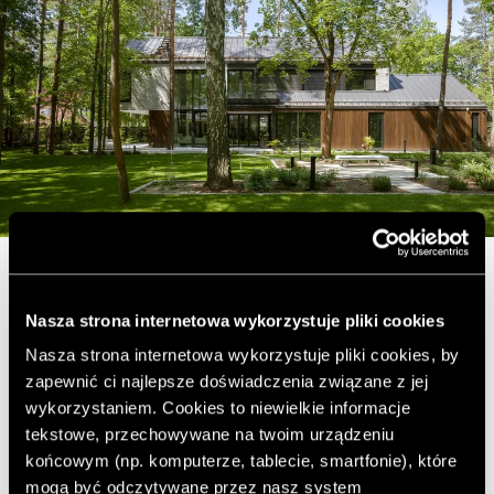
Zobacz też:
Nasza strona internetowa wykorzystuje pliki cookies
Nasza strona internetowa wykorzystuje pliki cookies, by
Największy zestaw w historii LEGO powstał z okazji
zapewnić ci najlepsze doświadczenia związane z jej
100. rocznicy śmierci Gaudíego
wykorzystaniem. Cookies to niewielkie informacje
Casa Lambertiana - beton w łagodnej odsłonie
tekstowe, przechowywane na twoim urządzeniu
końcowym (np. komputerze, tablecie, smartfonie), które
Mieszkanie w Krakowie, które pozwala poczuć się
mogą być odczytywane przez nasz system