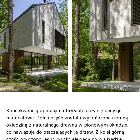
Konsekwencją operacji na bryłach stały się decyzje
materiałowe. Dolna część została wykończona ciemną
okładziną z naturalnego drewna w pionowym układzie,
co nawiązuje do otaczających ją drzew. Z kolei górną
część obłożono jasną płytką elewacyjną w układzie