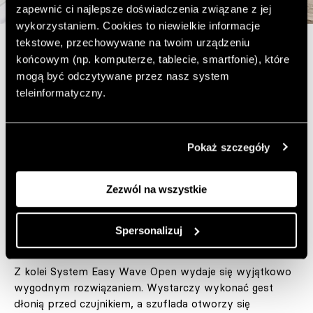
zapewnić ci najlepsze doświadczenia związane z jej
wykorzystaniem. Cookies to niewielkie informacje
tekstowe, przechowywane na twoim urządzeniu
końcowym (np. komputerze, tablecie, smartfonie), które
W przeciwieństwie do mikrofalówek do zabudowy, które
mogą być odczytywane przez nasz system
najczęściej montuje się w słupku razem z piekarnikiem,
teleinformatyczny.
to urządzenie powstało z myślą o instalacji pod blatem
lub w wyspie kuchennej.
Pokaż szczegóły
Szufladowa konstrukcja ogranicza konieczność
podnoszenia gorących naczyń na wysokość, a dzięki
pełnemu wysuwowi szuflady łatwiejsze ma być także
Zezwól na wszystkie
wkładanie i wyjmowanie większych lub cięższych
naczyń.
Spersonalizuj
Z kolei System Easy Wave Open wydaje się wyjątkowo
wygodnym rozwiązaniem. Wystarczy wykonać gest
dłonią przed czujnikiem, a szuflada otworzy się