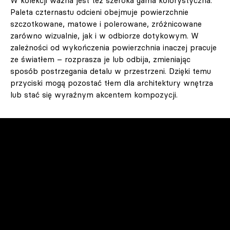
W kolekcji ważna jest też szeroka gama kolorystyczna.
Paleta czternastu odcieni obejmuje powierzchnie
szczotkowane, matowe i polerowane, zróżnicowane
zarówno wizualnie, jak i w odbiorze dotykowym. W
zależności od wykończenia powierzchnia inaczej pracuje
ze światłem – rozprasza je lub odbija, zmieniając
sposób postrzegania detalu w przestrzeni. Dzięki temu
przyciski mogą pozostać tłem dla architektury wnętrza
lub stać się wyraźnym akcentem kompozycji.