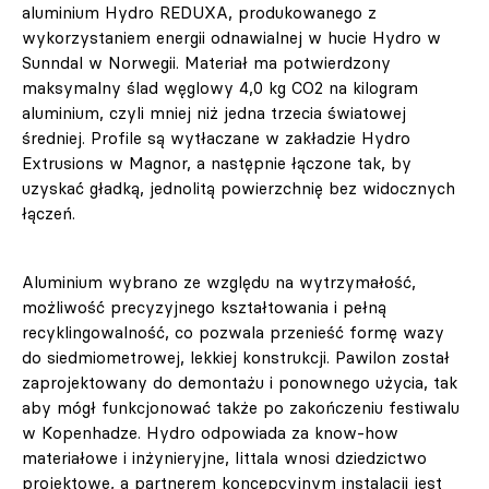
aluminium Hydro REDUXA, produkowanego z
wykorzystaniem energii odnawialnej w hucie Hydro w
Sunndal w Norwegii. Materiał ma potwierdzony
maksymalny ślad węglowy 4,0 kg CO2 na kilogram
aluminium, czyli mniej niż jedna trzecia światowej
średniej. Profile są wytłaczane w zakładzie Hydro
Extrusions w Magnor, a następnie łączone tak, by
uzyskać gładką, jednolitą powierzchnię bez widocznych
łączeń.
Aluminium wybrano ze względu na wytrzymałość,
możliwość precyzyjnego kształtowania i pełną
recyklingowalność, co pozwala przenieść formę wazy
do siedmiometrowej, lekkiej konstrukcji. Pawilon został
zaprojektowany do demontażu i ponownego użycia, tak
aby mógł funkcjonować także po zakończeniu festiwalu
w Kopenhadze. Hydro odpowiada za know-how
materiałowe i inżynieryjne, Iittala wnosi dziedzictwo
projektowe, a partnerem koncepcyjnym instalacji jest