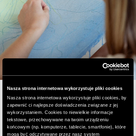
Nasza strona internetowa wykorzystuje pliki cookies
Nasza strona internetowa wykorzystuje pliki cookies, by
zapewnić ci najlepsze doświadczenia związane z jej
Galeria Przypływ, Gdynia
wykorzystaniem. Cookies to niewielkie informacje
tekstowe, przechowywane na twoim urządzeniu
Wernisaż: 19.10.24, 18:00-21:00
końcowym (np. komputerze, tablecie, smartfonie), które
mogą być odczytywane przez nasz system