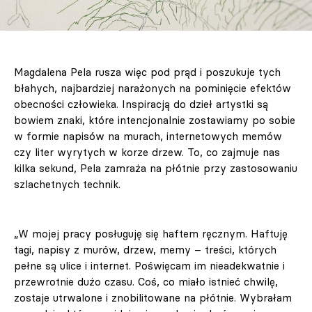
Magdalena Pela rusza więc pod prąd i poszukuje tych
błahych, najbardziej narażonych na pominięcie efektów
obecności człowieka. Inspiracją do dzieł artystki są
bowiem znaki, które intencjonalnie zostawiamy po sobie
w formie napisów na murach, internetowych memów
czy liter wyrytych w korze drzew. To, co zajmuje nas
kilka sekund, Pela zamraża na płótnie przy zastosowaniu
szlachetnych technik.
„W mojej pracy posługuję się haftem ręcznym. Haftuję
tagi, napisy z murów, drzew, memy – treści, których
pełne są ulice i internet. Poświęcam im nieadekwatnie i
przewrotnie dużo czasu. Coś, co miało istnieć chwilę,
zostaje utrwalone i znobilitowane na płótnie. Wybrałam