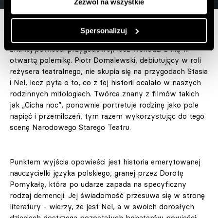
Zezwól na wszystkie
Spersonalizuj
Sam spektakl nie jest klasyczną adaptacją ani ilustracją
znanej powieści przygodowej, lecz wchodzi z nią w
otwartą polemikę. Piotr Domalewski, debiutujący w roli
reżysera teatralnego, nie skupia się na przygodach Stasia
i Nel, lecz pyta o to, co z tej historii ocalało w naszych
rodzinnych mitologiach. Twórca znany z filmów takich
jak „Cicha noc”, ponownie portretuje rodzinę jako pole
napięć i przemilczeń, tym razem wykorzystując do tego
scenę Narodowego Starego Teatru.
Punktem wyjścia opowieści jest historia emerytowanej
nauczycielki języka polskiego, granej przez Dorotę
Pomykałę, która po udarze zapada na specyficzny
rodzaj demencji. Jej świadomość przesuwa się w stronę
literatury - wierzy, że jest Nel, a w swoich dorosłych
dzieciach dostrzega pozostałych bohaterów powieści: