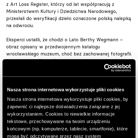
z Art Loss Register, którzy od lat współpracują z
Ministerstwem Kultury i Dziedzictwa Narodowego,
przesłali do weryfikacji dzieło oznaczone polską nalepką
na odwrociu.
Eksperci ustalili, że chodzi o Lato Berthy Wegmann –
obraz opisany w przedwojennym katalogu
wrocławskiego muzeum, choć bez zachowanej fotografii.
Dom aukcyjny Bruun Rasmussen w Kopenhadze, po
uzyskaniu dokumentacji potwierdzającej proweniencję,
wycofał obraz ze sprzedaży. Dzięki zrozumieniu i dobrej
woli duńskich spadkobierców, którzy nie mieli
świadomości losów dzieła, obraz został przekazany
Nasza strona internetowa wykorzystuje pliki cookies
Polsce.
Nasza strona internetowa wykorzystuje pliki cookies, by
zapewnić ci najlepsze doświadczenia związane z jej
wykorzystaniem. Cookies to niewielkie informacje
Bertha Wegmann –
tekstowe, przechowywane na twoim urządzeniu
artystka i sufrażystka
końcowym (np. komputerze, tablecie, smartfonie), które
mogą być odczytywane przez nasz system