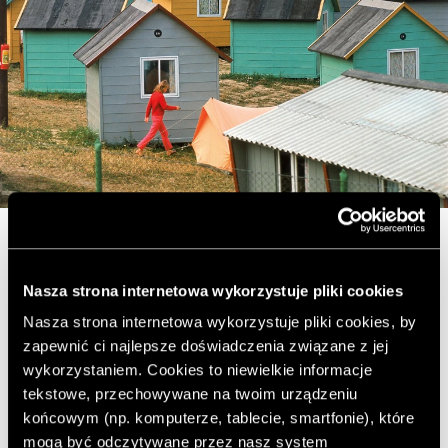
© Elliott Erwitt / Magnum Photos, Polska, 1964
„Zdjęcia psów oddziałują na dwóch poziomach. Po
Nasza strona internetowa wykorzystuje pliki cookies
pierwsze – psy są po prostu zabawne, jeśli uda się je
Nasza strona internetowa wykorzystuje pliki cookies, by
uchwycić w odpowiednim momencie, niektórzy więc
zapewnić ci najlepsze doświadczenia związane z jej
lubią moje zdjęcia tylko dlatego, że lubią psy. Ale psy
wykorzystaniem. Cookies to niewielkie informacje
posiadają też cechy ludzkie i wydaje mi się, że moje
tekstowe, przechowywane na twoim urządzeniu
fotografie mają w sobie pewien antropomorficzny urok.
końcowym (np. komputerze, tablecie, smartfonie), które
Tak naprawdę nie chodzi w nich o psy… mam nadzieję,
mogą być odczytywane przez nasz system