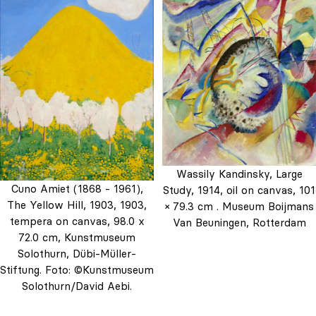
Wassily Kandinsky, Large
Cuno Amiet (1868 - 1961),
Study, 1914, oil on canvas, 101
The Yellow Hill, 1903, 1903,
× 79.3 cm . Museum Boijmans
tempera on canvas, 98.0 x
Van Beuningen, Rotterdam
72.0 cm, Kunstmuseum
Solothurn, Dübi-Müller-
Stiftung. Foto: ©Kunstmuseum
Solothurn/David Aebi.