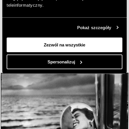
że mówią raczej o człowieczeństwie. Choć ludzie mogą
teleinformatyczny.
je odebrać tak, jak chcą” – mawiał.
Pokaż szczegóły
Kuratorki warszawskiej wystawy zwracają uwagę na
jasną stronę natury człowieka, odwołując się do piękna
zwykłych chwil, które zazwyczaj umykają.
Zezwól na wszystkie
Spersonalizuj