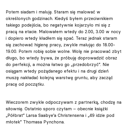
Potem siadam i maluję. Staram się malować w
określonych godzinach. Kiedyś byłem przeciwnikiem
takiego podejścia, bo negatywnie kojarzyło mi się z
pracą na etacie. Malowałem wtedy do 2.00, 3.00 w nocy
i dopiero wtedy kładłem się spać. Teraz jednak staram
się zachować higienę pracy, zwykle malując do 18.00-
19.00. Potem robię sobie wolne. Wolę nie pracować zbyt
długo, bo wtedy bywa, że próbuję doprowadzić obraz
do perfekcji, a można łatwo go „przedobrzyć”. Nie
osiągam wtedy pożądanego efektu i na drugi dzień
muszę nakładać kolejną warstwę gruntu, aby zacząć
pracę od początku.
Wieczorem zwykle odpoczywam z partnerką, chodzę na
siłownię. Ostatnio sporo czytam – obecnie książki
„Półbrat” Larsa Saabye’a Christensena i „49 idzie pod
młotek” Thomasa Pynchona.