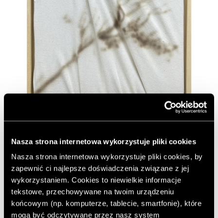
Nasza strona internetowa wykorzystuje pliki cookies
Nasza strona internetowa wykorzystuje pliki cookies, by
zapewnić ci najlepsze doświadczenia związane z jej
wykorzystaniem. Cookies to niewielkie informacje
tekstowe, przechowywane na twoim urządzeniu
Joanna Sokołowska: Specjalizujesz się w malowaniu
końcowym (np. komputerze, tablecie, smartfonie), które
naturalnego światła, które przenika przez korony drzew.
Gdzie szukasz inspiracji obecnie, w porze roku, gdy
mogą być odczytywane przez nasz system