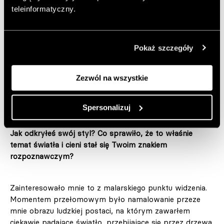
słońca jest niewiele?
teleinformatyczny.
Daniel Kowacki: Jestem uzbrojony w całą masę zdjęć
Pokaż szczegóły
sylwetek i cieni, które kładą się podczas letnich dni.
Staram się łapać każdą odrobinę słońca, które wyjdzie
zza chmur. Dostaję też mnóstwo inspiracji w formie
Zezwól na wszystkie
zdjęć od ludzi, którzy chcą się ze mną dzielić ładnym
światłem, które akurat zatańczyło im na ścianie.
Spersonalizuj
Jak odkryłeś swój styl? Co sprawiło, że to właśnie
temat światła i cieni stał się Twoim znakiem
rozpoznawczym?
Zainteresowało mnie to z malarskiego punktu widzenia.
Momentem przełomowym było namalowanie przeze
mnie obrazu ludzkiej postaci, na którym zawarłem
ciekawie padające światło, przebijające się przez drzewa.