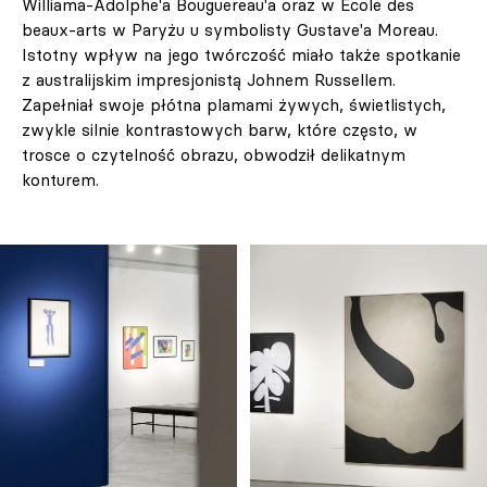
Williama-Adolphe'a Bouguereau'a oraz w École des
beaux-arts w Paryżu u symbolisty Gustave'a Moreau.
Istotny wpływ na jego twórczość miało także spotkanie
z australijskim impresjonistą Johnem Russellem.
Zapełniał swoje płótna plamami żywych, świetlistych,
zwykle silnie kontrastowych barw, które często, w
trosce o czytelność obrazu, obwodził delikatnym
konturem.