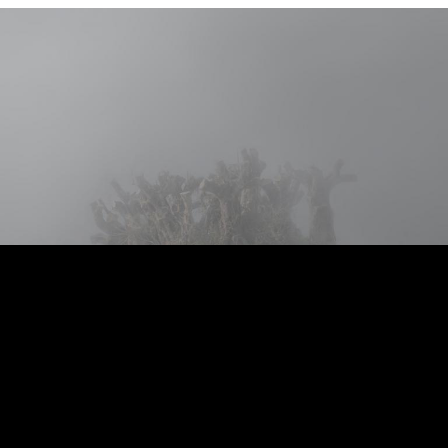
Przedstawione konstrukcje są rodzajem neo-ruin – mają
nam do opowiedzenia historie, które częściowo należą
do przeszłości, ale zupełnie nie wiadomo jak się dalej