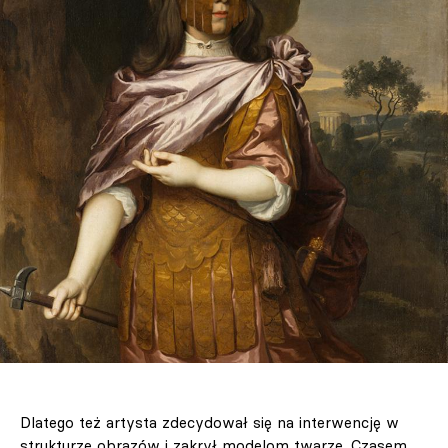
Dlatego też artysta zdecydował się na interwencję w
strukturze obrazów i zakrył modelom twarze. Czasem