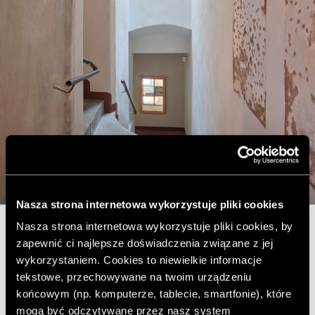
Nasza strona internetowa wykorzystuje pliki cookies
Nasza strona internetowa wykorzystuje pliki cookies, by
zapewnić ci najlepsze doświadczenia związane z jej
Ośmioletni proces renowacji - naznaczony brakiem
wykorzystaniem. Cookies to niewielkie informacje
środków, kryzysem rzemiosła i pandemią - rozpoczął się
tekstowe, przechowywane na twoim urządzeniu
od stabilizacji konstrukcji: spięcia budynku stalowymi
końcowym (np. komputerze, tablecie, smartfonie), które
ściągami, odbudowy sklepień i wymiany najbardziej
zniszczonych stropów. Najbardziej wymagającym
mogą być odczytywane przez nasz system