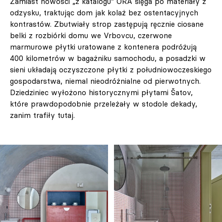
Zamiast nowości „z katalogu” ORA sięga po materiały z
odzysku, traktując dom jak kolaż bez ostentacyjnych
kontrastów. Zbutwiały strop zastępują ręcznie ciosane
belki z rozbiórki domu we Vrbovcu, czerwone
marmurowe płytki uratowane z kontenera podróżują
400 kilometrów w bagażniku samochodu, a posadzki w
sieni układają oczyszczone płytki z południowoczeskiego
gospodarstwa, niemal nieodróżnialne od pierwotnych.
Dziedziniec wyłożono historycznymi płytami Šatov,
które prawdopodobnie przeleżały w stodole dekady,
zanim trafiły tutaj.