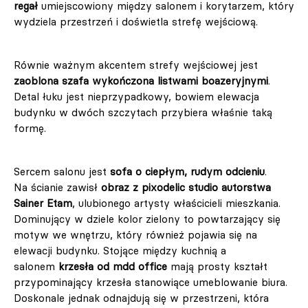
regał
umiejscowiony między salonem i korytarzem, który
wydziela przestrzeń i doświetla strefę wejściową.
Równie ważnym akcentem strefy wejściowej jest
zaoblona szafa wykończona listwami boazeryjnymi
.
Detal łuku jest nieprzypadkowy, bowiem elewacja
budynku w dwóch szczytach przybiera właśnie taką
formę.
Sercem salonu jest
sofa o ciepłym, rudym odcieniu
.
Na ścianie zawisł
obraz z pixodelic studio autorstwa
Sainer Etam
, ulubionego artysty właścicieli mieszkania.
Dominujący w dziele kolor zielony to powtarzający się
motyw we wnętrzu, który również pojawia się na
elewacji budynku. Stojące między kuchnią a
salonem
krzesła od mdd office
mają prosty kształt
przypominający krzesła stanowiące umeblowanie biura.
Doskonale jednak odnajdują się w przestrzeni, która