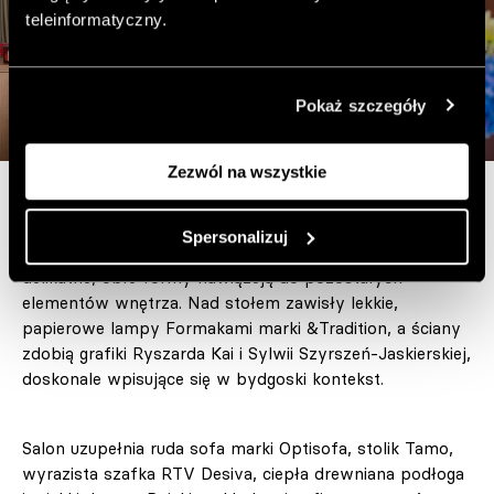
teleinformatyczny.
Pokaż szczegóły
Zezwól na wszystkie
W części jadalnianej znalazły się meble polskich marek:
Spersonalizuj
stół Tabell, krzesła MDD oraz falowane półki Desiva. Ich
delikatne, obłe formy nawiązują do pozostałych
elementów wnętrza. Nad stołem zawisły lekkie,
papierowe lampy Formakami marki &Tradition, a ściany
zdobią grafiki Ryszarda Kai i Sylwii Szyrszeń-Jaskierskiej,
doskonale wpisujące się w bydgoski kontekst.
Salon uzupełnia ruda sofa marki Optisofa, stolik Tamo,
wyrazista szafka RTV Desiva, ciepła drewniana podłoga