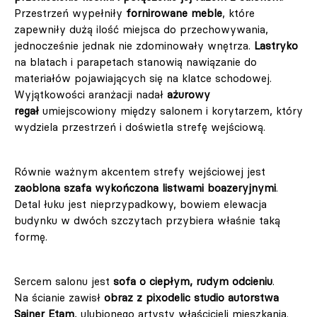
Przestrzeń wypełniły
fornirowane meble
, które
zapewniły dużą ilość miejsca do przechowywania,
jednocześnie jednak nie zdominowały wnętrza.
Lastryko
na blatach i parapetach stanowią nawiązanie do
materiałów pojawiających się na klatce schodowej.
Wyjątkowości aranżacji nadał
ażurowy
regał
umiejscowiony między salonem i korytarzem, który
wydziela przestrzeń i doświetla strefę wejściową.
Równie ważnym akcentem strefy wejściowej jest
zaoblona szafa wykończona listwami boazeryjnymi
.
Detal łuku jest nieprzypadkowy, bowiem elewacja
budynku w dwóch szczytach przybiera właśnie taką
formę.
Sercem salonu jest
sofa o ciepłym, rudym odcieniu
.
Na ścianie zawisł
obraz z pixodelic studio autorstwa
Sainer Etam
, ulubionego artysty właścicieli mieszkania.