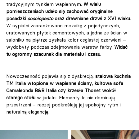
tradycyjnym tynkiem wapiennym.
W wielu
pomieszczeniach udało się zachować oryginalne
posadzki
cocciopesto
oraz drewniane drzwi z XVI wieku
.
W sypialni zaaranżowano mozaikę z pojedynczych,
uratowanych płytek cementowych, a jedna ze ścian w
saloniku na piętrze zyskała kolor ceglastej czerwieni –
wydobyty podczas zdejmowania warstw farby.
Widać
tu ogromny szacunek dla materiału i czasu.
Nowoczesność pojawia się z dyskrecją:
stalowa kuchnia
TM Italia wtopiona w wapienne ściany, kultowa sofa
Camaleonda B&B Italia czy krzesła Thonet wokół
starego stołu
w jadalni. Elementy te nie dominują
przestrzeni – raczej podkreślają jej spokojny rytm i
naturalną elegancję.