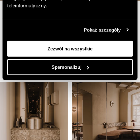
teleinformatyczny.
Pokaż szczegóły
W efekcie powstało miejsce, które za dnia działa jako
inkluzywna kawiarnia na spokojny deser i odpoczynek,
wa ieczorem zamienia się w tętniący listening bar, w
Zezwól na wszystkie
którym spotkania budowane są wokół analogowych
brzmień.
Spersonalizuj