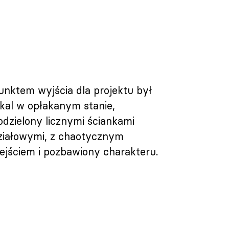
unktem wyjścia dla projektu był
okal w opłakanym stanie,
odzielony licznymi ściankami
ziałowymi, z chaotycznym
ejściem i pozbawiony charakteru.