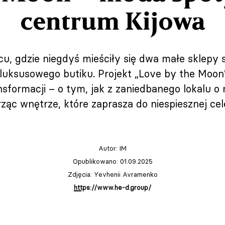
centrum Kijowa
u, gdzie niegdyś mieściły się dwa małe sklepy 
e luksusowego butiku. Projekt „Love by the Moon
nsformacji – o tym, jak z zaniedbanego lokalu o
rząc wnętrze, które zaprasza do niespiesznej cel
Autor:
IM
Opublikowano: 01.09.2025
Zdjęcia: Yevhenii Avramenko
https://www.he-d.group/