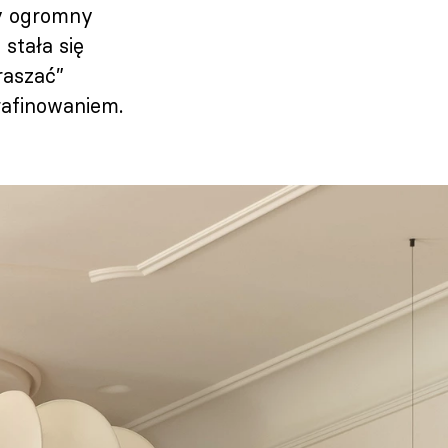
ły ogromny
stała się
raszać”
rafinowaniem.