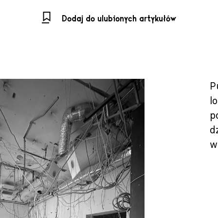
Dodaj do ulubionych artykułów
P
l
p
d
w