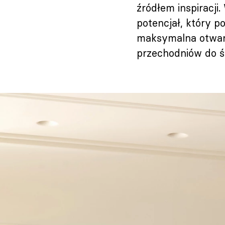
źródłem inspiracji
potencjał, który p
maksymalna otwart
przechodniów do śr