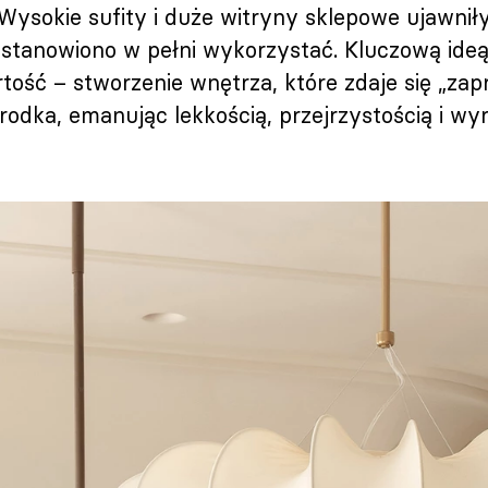
. Wysokie sufity i duże witryny sklepowe ujawni
ostanowiono w pełni wykorzystać. Kluczową ideą 
ość – stworzenie wnętrza, które zdaje się „zap
odka, emanując lekkością, przejrzystością i wy