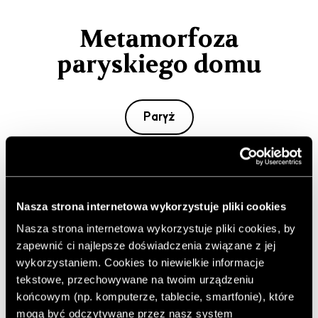
Metamorfoza
paryskiego domu
Paryż
Zapraszamy do wnętrz paryskiej rezydencji, za której
metamorfozę odpowiada studio Atelier Pierre Louis
Gerlier. XIX-wieczny dom został przemieniony w
Nasza strona internetowa wykorzystuje pliki cookies
nowoczesną willę dla współczesnej rodziny.
Nasza strona internetowa wykorzystuje pliki cookies, by
zapewnić ci najlepsze doświadczenia związane z jej
Autor:
JC
wykorzystaniem. Cookies to niewielkie informacje
Opublikowano: 13.12.2022
tekstowe, przechowywane na twoim urządzeniu
Zdjęcia: Ercole Salinaro
końcowym (np. komputerze, tablecie, smartfonie), które
https://www.pierrelouisgerlier.com
mogą być odczytywane przez nasz system