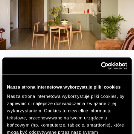
Wśród ikon designu –
tak mieszka młoda para
w Krakowie
Nasza strona internetowa wykorzystuje pliki cookies
Nasza strona internetowa wykorzystuje pliki cookies, by
zapewnić ci najlepsze doświadczenia związane z jej
Gabriela Huzarska-Sitek z Nona Studio zaprojektowała
wykorzystaniem. Cookies to niewielkie informacje
58-metrowe mieszkanie w Krakowie dla młodej pary
tekstowe, przechowywane na twoim urządzeniu
jako dojrzały dialog kolorów, geometrii i rzemiosła. Nie
końcowym (np. komputerze, tablecie, smartfonie), które
zdecydowano się na zmiany w układzie deweloperskim,
mogą być odczytywane przez nasz system