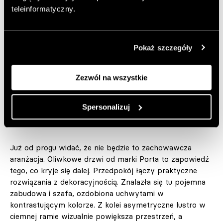
a mimo to wnętrze zyskało osobisty charakter,
teleinformatyczny.
zbudowany na podwalinie z polskiego designu i estetyki
mid-century.
Pokaż szczegóły
Autor:
MG
Opublikowano: 03.06.2026
Projekt:
Gabriela Huzarska-Sitek - Nona Studio
Zezwól na wszystkie
Zdjęcia:
Oni Studio
Spersonalizuj
Dodaj do ulubionych artykułów
Już od progu widać, że nie będzie to zachowawcza
aranżacja. Oliwkowe drzwi od marki Porta to zapowiedź
tego, co kryje się dalej. Przedpokój łączy praktyczne
rozwiązania z dekoracyjnością. Znalazła się tu pojemna
zabudowa i szafa, ozdobiona uchwytami w
kontrastującym kolorze. Z kolei asymetryczne lustro w
ciemnej ramie wizualnie powiększa przestrzeń, a