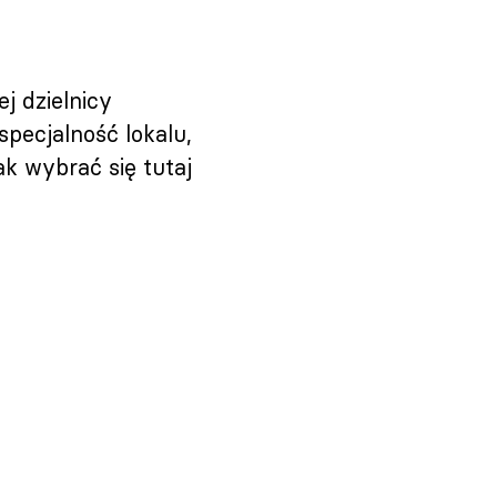
j dzielnicy
pecjalność lokalu,
k wybrać się tutaj