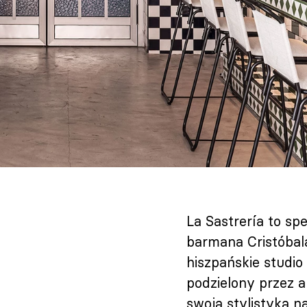
La Sastrería to spe
barmana Cristóbal
hiszpańskie studio
podzielony przez a
swoją stylistyką 