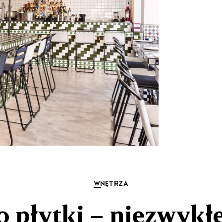
WNĘTRZA
o płytki – niezwykł