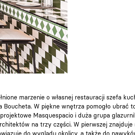
łnione marzenie o własnej restauracji szefa kuch
a Boucheta. W piękne wnętrza pomogło ubrać t
 projektowe Masquespacio i duża grupa glazurnik
rchitektów na trzy części. W pierwszej znajduje s
nawiązuje do wyglądu okolicy, a także do nawy