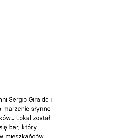
ni Sergio Giraldo i
o marzenie słynne
ów... Lokal został
ię bar, który
ków mieszkańców