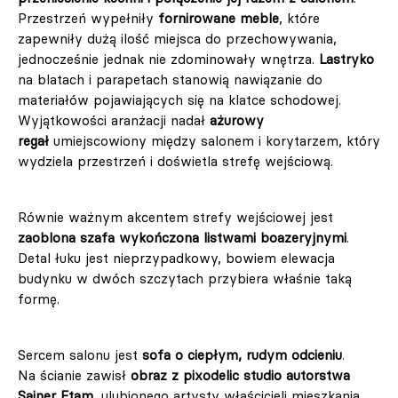
Przestrzeń wypełniły
fornirowane meble
, które
zapewniły dużą ilość miejsca do przechowywania,
jednocześnie jednak nie zdominowały wnętrza.
Lastryko
na blatach i parapetach stanowią nawiązanie do
materiałów pojawiających się na klatce schodowej.
Wyjątkowości aranżacji nadał
ażurowy
regał
umiejscowiony między salonem i korytarzem, który
wydziela przestrzeń i doświetla strefę wejściową.
Równie ważnym akcentem strefy wejściowej jest
zaoblona szafa wykończona listwami boazeryjnymi
.
Detal łuku jest nieprzypadkowy, bowiem elewacja
budynku w dwóch szczytach przybiera właśnie taką
formę.
Sercem salonu jest
sofa o ciepłym, rudym odcieniu
.
Na ścianie zawisł
obraz z pixodelic studio autorstwa
Sainer Etam
, ulubionego artysty właścicieli mieszkania.