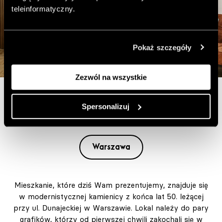
teleinformatyczny.
Pokaż szczegóły
Zezwól na wszystkie
Gra brązów i rudości
Spersonalizuj
Warszawa
Mieszkanie, które dziś Wam prezentujemy, znajduje się
w modernistycznej kamienicy z końca lat 50. leżącej
przy ul. Dunajeckiej w Warszawie. Lokal należy do pary
grafików, którzy od pierwszej chwili zakochali się w